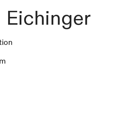
l
Eichinger
tion
am